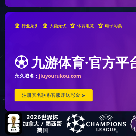
栏目导航
当前位置：
主页
>
收割现场
高粱收割
菌草收割
柠条收割