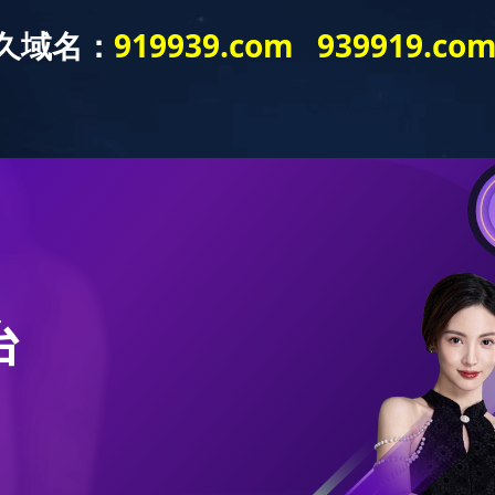
_安博电子(中国)
新闻资讯
安博电子官方网站_
收割现场
视频展
安博电子(中国)