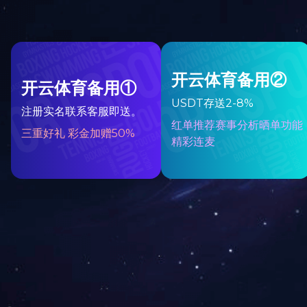
收割倒伏作物
安博电子官方网站_安博电子
收割
(中国)
服务热线
010-69569077
QQ：80104975
邮箱：bjdljx@163.com
手机：13810588258
地址：北京市通州区永乐店镇德
仁务村
收割倒